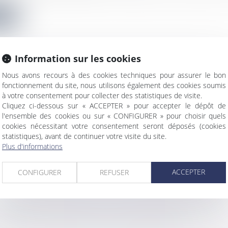
ite
Information sur les cookies
Nous avons recours à des cookies techniques pour assurer le bon
EZ UN LOGEMENT EN LMNP ? VOICI CE QU'I
fonctionnement du site, nous utilisons également des cookies soumis
à votre consentement pour collecter des statistiques de visite.
Cliquez ci-dessous sur « ACCEPTER » pour accepter le dépôt de
bilier
/
Droit de la construction
l'ensemble des cookies ou sur « CONFIGURER » pour choisir quels
 une niche fiscale qui disparaît et qui amoindrit l’attrac
cookies nécessitant votre consentement seront déposés (cookies
statistiques), avant de continuer votre visite du site.
ite
Plus d'informations
ACCEPTER
CONFIGURER
REFUSER
DE NON-RECOURS : PAS D’EXONÉRATION DE
TION DE DÉLIVRANCE DU BAILLEUR