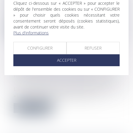
Cliquez ci-dessous sur « ACCEPTER » pour accepter le
Droit immobilier
/
Droit de la propriété
dépôt de l'ensemble des cookies ou sur « CONFIGURER
Au vu des enjeux et des risques financiers,
» pour choisir quels cookies nécessitant votre
les professions immobilières sont...
consentement seront déposés (cookies statistiques),
avant de continuer votre visite du site.
Lire la suite
Plus d'informations
CONFIGURER
REFUSER
ACCEPTER
PRESCRIPTION DE L’ACTION
RÉCURSOIRE DU CONSTRUCTEUR
Droit immobilier
/
Droit de la construction
L’article 2224 du Code civil disposant que :
« Les actions personnelles ou mo...
Lire la suite