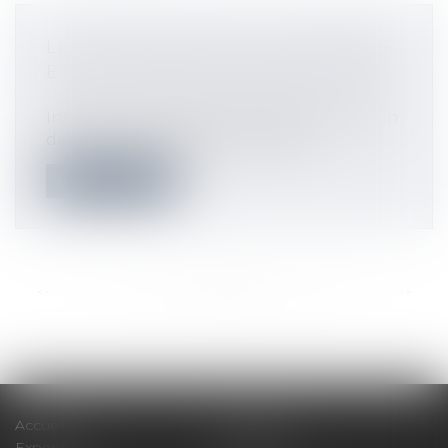
LE POIDS COLOSSAL DE L’ÉNERGIE
ET DES TRAVAUX DE RÉNOVATION
Droit immobilier
/
Copropriété
Inflation des charges courantes, explosion
des prix des énergies, obligation...
Lire la suite
<<
<
...
52
53
54
55
56
57
58
...
>
>>
Accueil
Cabinet
Expertises
Actualités