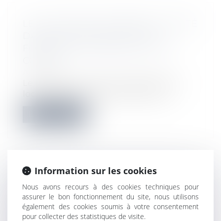
LE LOCATAIRE COMMERCIAL RESTÉ
DANS LES LOCAUX N’A PAS
FORCÉMENT RENONCÉ À SON
CONGÉ
Actualités
Le locataire commercial resté dans les
locaux après le terme du bail et qui,...
Lire la suite
Information sur les cookies
FORMATION CONTINUE DES
Nous avons recours à des cookies techniques pour
PROFESSIONNELS DE
assurer le bon fonctionnement du site, nous utilisons
L’IMMOBILIER : UNE OBLIGATION
également des cookies soumis à votre consentement
POUR EXERCER
pour collecter des statistiques de visite.