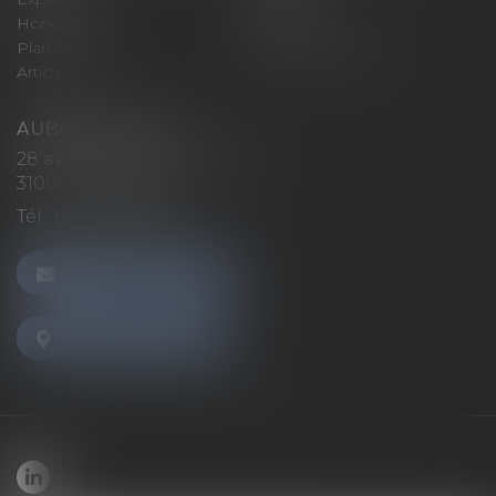
Honoraires
Contact
Plan du site
Mentions légales
Articles
AUBAN AVOCATS
28 avenue Marcel LANGER
31000 TOULOUSE
Tél :
05 32 26 38 60
NOUS CONTACTER
NOUS LOCALISER