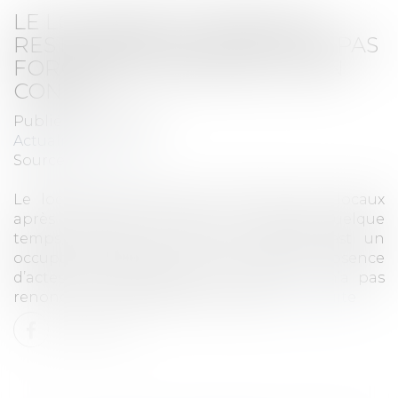
LE LOCATAIRE COMMERCIAL
RESTÉ DANS LES LOCAUX N’A PAS
FORCÉMENT RENONCÉ À SON
CONGÉ
Publié le :
13/12/2023
Actualités
Source :
www.efl.fr
Le locataire commercial resté dans les locaux
après le terme du bail et qui, après quelque
temps, restitue les clefs au bailleur est un
occupant sans droit ni titre mais, en l’absence
d’actes non équivoques en ce sens, il n’a pas
renoncé à l’exercice de son congé.
Lire la suite