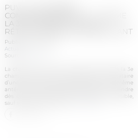
PUV : LA CHAMBRE
COMMERCIALE EXCLUT, COMME
LA 3E CHAMBRE CIVILE, LA
RÉTRACTATION DU PROMETTANT
Publié le :
19/04/2023
Actualités
Source :
www.efl.fr
La chambre commerciale juge, à l’instar de la 3e
chambre civile, que le promettant signataire
d’une promesse unilatérale de vente (PUV), même
antérieure à 2016, s’oblige définitivement à vendre
dès cette promesse, sans rétractation possible,
sauf stipulation contraire.
Lire la suite