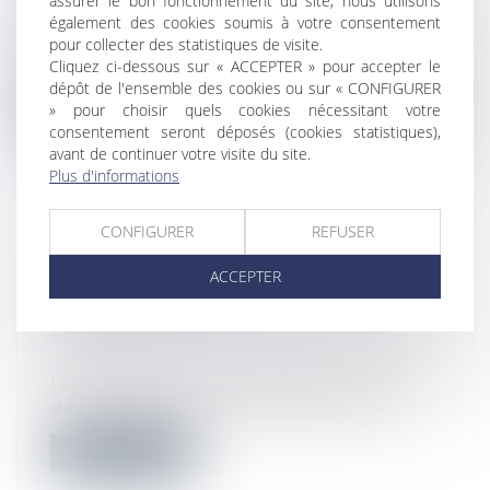
assurer le bon fonctionnement du site, nous utilisons
Actualités
également des cookies soumis à votre consentement
Au quatrième trimestre 2022, les indices
pour collecter des statistiques de visite.
utilisés pour la révision des baux c...
Cliquez ci-dessous sur « ACCEPTER » pour accepter le
dépôt de l'ensemble des cookies ou sur « CONFIGURER
Lire la suite
» pour choisir quels cookies nécessitant votre
consentement seront déposés (cookies statistiques),
avant de continuer votre visite du site.
Plus d'informations
CONFIGURER
REFUSER
PUV : LA CHAMBRE COMMERCIALE
ACCEPTER
EXCLUT, COMME LA 3E CHAMBRE
CIVILE, LA RÉTRACTATION DU
PROMETTANT
Actualités
La chambre commerciale juge, à l’instar
de la 3e chambre civile, que le prome...
Lire la suite