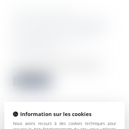
TRAVAUX INITIÉS PAR
L’USUFRUITIER ET RECEVABILITÉ
DE L’ACTION SUR LE FONDEMENT
DE LA GARANTIE DÉCENNALE
EXERCÉE PAR LE NU
PROPRIÉTAIRE
Droit immobilier
/
Droit de la propriété
En droit immobilier, l’accession à la
propriété est de plein droit lors de la...
Lire la suite
Information sur les cookies
ILC, ILAT ET ICC AU 4E TRIMESTRE
Nous avons recours à des cookies techniques pour
2022