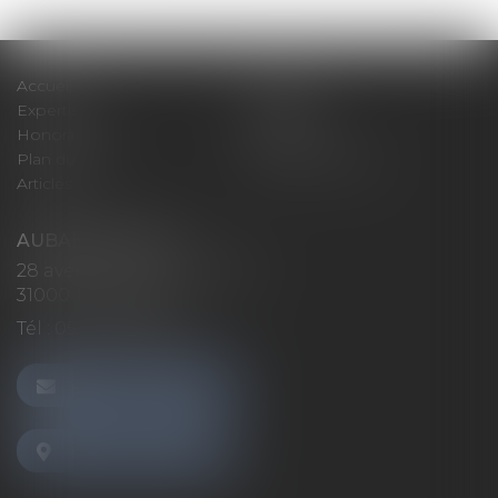
Accueil
Cabinet
Expertises
Actualités
Honoraires
Contact
Plan du site
Mentions légales
Articles
AUBAN AVOCATS
28 avenue Marcel LANGER
31000 TOULOUSE
Tél :
05 32 26 38 60
NOUS CONTACTER
NOUS LOCALISER