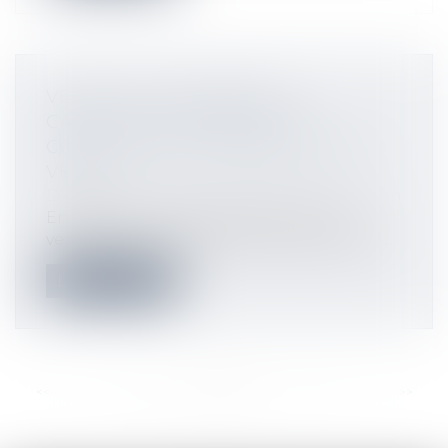
VENTE D’UN TERRAIN ET
CADUCITÉ DU PERMIS DE
CONSTRUIRE POSTÉRIEURE À LA
VENTE
Droit immobilier
/
Droit de la construction
En 2008, une grange à démolir a été
vendue par un acte de vente faisant état...
Lire la suite
<<
<
...
67
68
69
70
71
72
73
...
>
>>