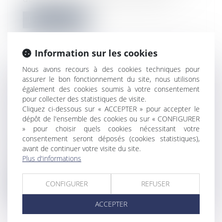
Lire la suite
Information sur les cookies
Nous avons recours à des cookies techniques pour
assurer le bon fonctionnement du site, nous utilisons
QUATRE GUIDES PRATIQUES À
également des cookies soumis à votre consentement
DESTINATION DES PROPRIÉTAIRES
pour collecter des statistiques de visite.
Cliquez ci-dessous sur « ACCEPTER » pour accepter le
BAILLEURS
dépôt de l'ensemble des cookies ou sur « CONFIGURER
Droit immobilier
/
Cession et gestion
» pour choisir quels cookies nécessitant votre
d'immeuble
consentement seront déposés (cookies statistiques),
Le ministère chargé du Logement a
avant de continuer votre visite du site.
publié quatre guides pratiques
Plus d'informations
(Propriétair...
CONFIGURER
REFUSER
Lire la suite
ACCEPTER