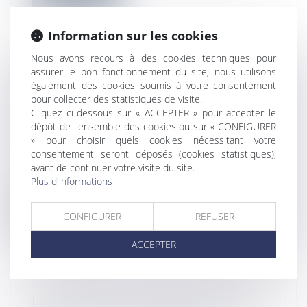
Information sur les cookies
Nous avons recours à des cookies techniques pour
assurer le bon fonctionnement du site, nous utilisons
LE RÉGIME DE LA VEFA S’IMPOSE
également des cookies soumis à votre consentement
pour collecter des statistiques de visite.
SI LES TRAVAUX DU VENDEUR
Cliquez ci-dessous sur « ACCEPTER » pour accepter le
SONT INACHEVÉS AU JOUR DE LA
dépôt de l'ensemble des cookies ou sur « CONFIGURER
VENTE
» pour choisir quels cookies nécessitant votre
Droit immobilier
/
Droit de la construction
consentement seront déposés (cookies statistiques),
avant de continuer votre visite du site.
La vente d’un logement, dont les travaux
Plus d'informations
du vendeur ne sont pas achevés au jo...
Lire la suite
CONFIGURER
REFUSER
ACCEPTER
LA DATE DE LA CONNAISSANCE