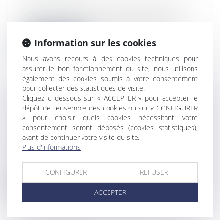
Droit immobilier
/
Droit de la construction
Depuis plusieurs années, la législation
relative au démarchage téléphonique n...
Information sur les cookies
Lire la suite
Nous avons recours à des cookies techniques pour
assurer le bon fonctionnement du site, nous utilisons
également des cookies soumis à votre consentement
pour collecter des statistiques de visite.
Cliquez ci-dessous sur « ACCEPTER » pour accepter le
ENRICHISSEMENT INJUSTIFIÉ : UNE
dépôt de l'ensemble des cookies ou sur « CONFIGURER
» pour choisir quels cookies nécessitant votre
ACTION STRICTEMENT
consentement seront déposés (cookies statistiques),
SUBSIDIAIRE !
avant de continuer votre visite du site.
Droit immobilier
/
Droit de la construction
Plus d'informations
L’action fondée sur l’enrichissement
injustifié, de nature subsidiaire, ne pe...
CONFIGURER
REFUSER
Lire la suite
ACCEPTER