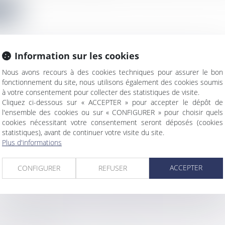
ite
Information sur les cookies
Nous avons recours à des cookies techniques pour assurer le bon
ON : LE PRÊT AVANCE MUTATION À TAUX Z
fonctionnement du site, nous utilisons également des cookies soumis
LE DEPUIS LE 1ER SEPTEMBRE
à votre consentement pour collecter des statistiques de visite.
bilier
/
Droit de la construction
Cliquez ci-dessous sur « ACCEPTER » pour accepter le dépôt de
1er septembre 2024, les nouveaux prêts avance mutati
l'ensemble des cookies ou sur « CONFIGURER » pour choisir quels
cookies nécessitant votre consentement seront déposés (cookies
statistiques), avant de continuer votre visite du site.
Plus d'informations
ite
ACCEPTER
CONFIGURER
REFUSER
PTION TACITE D’UN OUVRAGE N’EST PAS FO
ACHÈVEMENT