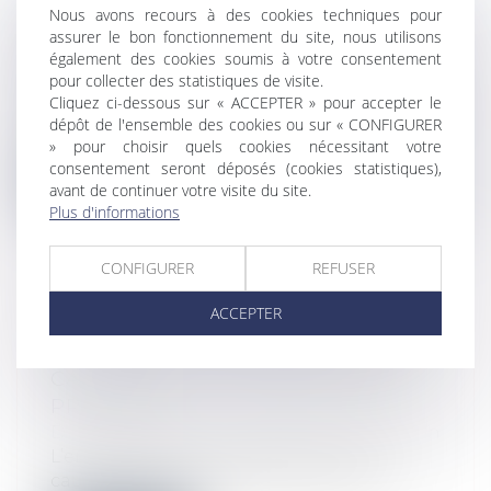
Nous avons recours à des cookies techniques pour
VOISINAGE : PAS DE DROIT DE
assurer le bon fonctionnement du site, nous utilisons
également des cookies soumis à votre consentement
PASSAGE POUR DES TRAVAUX
pour collecter des statistiques de visite.
Droit immobilier
/
Droit de la construction
Cliquez ci-dessous sur « ACCEPTER » pour accepter le
Le "tour d'échelle", à savoir la possibilité de
dépôt de l'ensemble des cookies ou sur « CONFIGURER
passer par le terrain du vois...
» pour choisir quels cookies nécessitant votre
consentement seront déposés (cookies statistiques),
Lire la suite
avant de continuer votre visite du site.
Plus d'informations
CONFIGURER
REFUSER
ACCEPTER
SOUS-TRAITANCE : PAS DE
CONDITION SUSPENSIVE POUR LA
CAUTION DE L’ENTREPRENEUR
PRINCIPAL
Droit immobilier
/
Droit de la construction
L’entrepreneur principal doit fournir la
caution avant la conclusion du sous-...