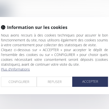
ite
Information sur les cookies
Nous avons recours à des cookies techniques pour assurer le bon
fonctionnement du site, nous utilisons également des cookies soumis
ON SUSPENSIVE ET COMPORTEMENT FAUTIF
à votre consentement pour collecter des statistiques de visite.
Cliquez ci-dessous sur « ACCEPTER » pour accepter le dépôt de
IAIRE DE LA PROMESSE DE VENTE
l'ensemble des cookies ou sur « CONFIGURER » pour choisir quels
bilier
/
Droit de la propriété
cookies nécessitant votre consentement seront déposés (cookies
re d’un acte authentique le 14 novembre 2019, une so
statistiques), avant de continuer votre visite du site.
Plus d'informations
ite
ACCEPTER
CONFIGURER
REFUSER
 SONT CALCULÉES LES RÉVISIONS DE LOYER