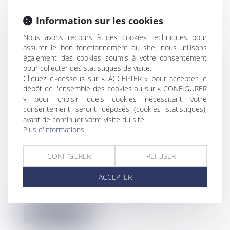
seront précisées par
décret
en Conseil d'État (à
Information sur les cookies
paraître).
Lire la suite
Nous avons recours à des cookies techniques pour
assurer le bon fonctionnement du site, nous utilisons
également des cookies soumis à votre consentement
pour collecter des statistiques de visite.
Cliquez ci-dessous sur « ACCEPTER » pour accepter le
dépôt de l'ensemble des cookies ou sur « CONFIGURER
» pour choisir quels cookies nécessitant votre
consentement seront déposés (cookies statistiques),
DÉFAUT DE DÉLIVRANCE DU
avant de continuer votre visite du site.
Plus d'informations
LOCAL LOUÉ : INDEMNISATION DU
LOCATAIRE SUR CINQ ANS AVANT
CONFIGURER
REFUSER
SON ACTION EN JUSTICE
Droit des affaires
ACCEPTER
En cas d'inexécution par le bailleur de son
obligation de délivrance du local...
Lire la suite