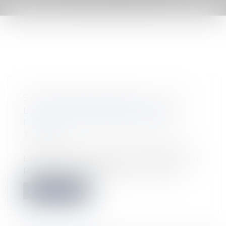
SERVITUDE DE PASSAGE : TOUS
LES PROPRIÉTAIRES VOISINS
N'ONT PAS À ÊTRE APPELÉS EN
JUSTICE
Droit immobilier
/
Droit de la propriété
La demande tendant à fixer l'assiette d'un
passage pour désenclaver un fonds...
Lire la suite