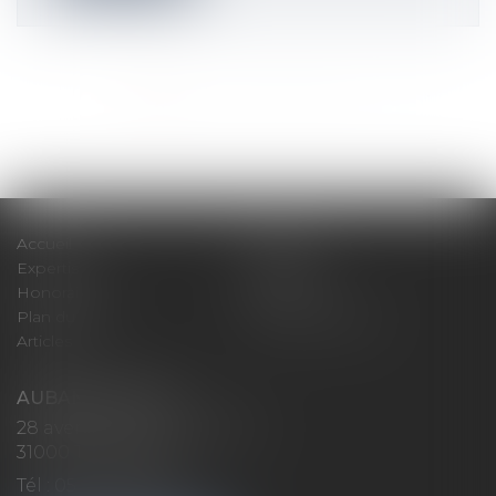
<<
<
1
2
3
4
5
6
7
...
>
>>
Accueil
Cabinet
Expertises
Actualités
Honoraires
Contact
Plan du site
Mentions légales
Articles
AUBAN AVOCATS
28 avenue Marcel LANGER
31000 TOULOUSE
Tél :
05 32 26 38 60