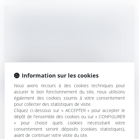
DÉSIGNATION D'UN
ADMINISTRATEUR PROVISOIRE
L'ABSENCE DE SYNDIC S'APPRÉCIE
AU JOUR DU JUGEMENT
Droit immobilier
/
Copropriété
La désignation d'un administrateur
provisoire constitue une mesure
exceptionn...
Information sur les cookies
Lire la suite
Nous avons recours à des cookies techniques pour
assurer le bon fonctionnement du site, nous utilisons
également des cookies soumis à votre consentement
pour collecter des statistiques de visite.
Cliquez ci-dessous sur « ACCEPTER » pour accepter le
dépôt de l'ensemble des cookies ou sur « CONFIGURER
» pour choisir quels cookies nécessitant votre
DROIT DE PRÉFÉRENCE DU
consentement seront déposés (cookies statistiques),
PRENEUR COMMERCIAL : EFFETS
avant de continuer votre visite du site.