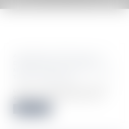
ASSURANCE CONSTRUCTION : LE
DÉPASSEMENT DU MONTANT
MAXIMAL GARANTI PEUT EXCLURE
TOUTE COUVERTURE
Droit immobilier
/
Droit de la construction
Lorsqu'un contrat d'assurance limite sa
garantie aux opérations dont le coût...
Lire la suite