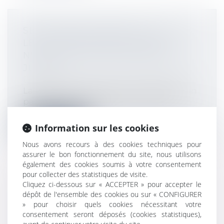
SERVITUDE DE PASSAGE : TOUS
LES PROPRIÉTAIRES VOISINS
N'ONT PAS À ÊTRE APPELÉS EN
JUSTICE
Droit immobilier
/
Droit de la propriété
La demande tendant à fixer l'assiette d'un
passage pour désenclaver un fonds...
Lire la suite
Information sur les cookies
Nous avons recours à des cookies techniques pour
assurer le bon fonctionnement du site, nous utilisons
également des cookies soumis à votre consentement
pour collecter des statistiques de visite.
Cliquez ci-dessous sur « ACCEPTER » pour accepter le
DÉSIGNATION D'UN
dépôt de l'ensemble des cookies ou sur « CONFIGURER
ADMINISTRATEUR PROVISOIRE
» pour choisir quels cookies nécessitant votre
L'ABSENCE DE SYNDIC S'APPRÉCIE
consentement seront déposés (cookies statistiques),