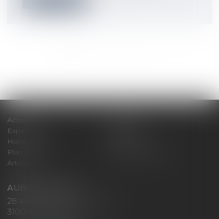
Lire la suite
<<
<
1
2
3
4
5
6
7
...
>
>>
Accueil
Cabinet
Expertises
Actualités
Honoraires
Contact
Plan du site
Mentions légales
Articles
AUBAN AVOCATS
28 avenue Marcel LANGER
31000 TOULOUSE