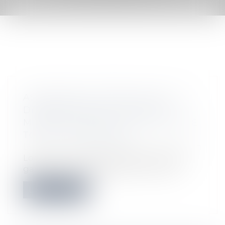
ASSURANCE CONSTRUCTION : LE
DÉPASSEMENT DU MONTANT
MAXIMAL GARANTI PEUT EXCLURE
TOUTE COUVERTURE
Droit immobilier
/
Droit de la construction
Lorsqu'un contrat d'assurance limite sa
garantie aux opérations dont le coût...
Lire la suite