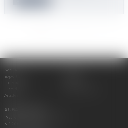
Lire la suite
<<
<
1
2
3
4
5
6
7
...
>
>>
Accueil
Cabinet
Expertises
Actualités
Honoraires
Contact
Plan du site
Mentions légales
Articles
AUBAN AVOCATS
28 avenue Marcel LANGER
31000 TOULOUSE