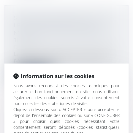
SERVITUDE DE PASSAGE : TOUS
LES PROPRIÉTAIRES VOISINS
N'ONT PAS À ÊTRE APPELÉS EN
JUSTICE
Droit immobilier
/
Droit de la propriété
La demande tendant à fixer l'assiette d'un
passage pour désenclaver un fonds...
Lire la suite
Information sur les cookies
Nous avons recours à des cookies techniques pour
assurer le bon fonctionnement du site, nous utilisons
également des cookies soumis à votre consentement
pour collecter des statistiques de visite.
Cliquez ci-dessous sur « ACCEPTER » pour accepter le
DÉSIGNATION D'UN
dépôt de l'ensemble des cookies ou sur « CONFIGURER
ADMINISTRATEUR PROVISOIRE
» pour choisir quels cookies nécessitant votre
L'ABSENCE DE SYNDIC S'APPRÉCIE
consentement seront déposés (cookies statistiques),