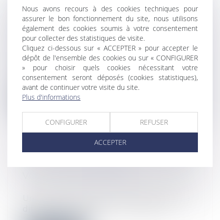
LES RECHERCHES DU
Nous avons recours à des cookies techniques pour
assurer le bon fonctionnement du site, nous utilisons
DIAGNOSTIQUEUR AMIANTE SE
également des cookies soumis à votre consentement
LIMITENT AU PÉRIMÈTRE DÉFINI
pour collecter des statistiques de visite.
PAR LES TEXTES
Cliquez ci-dessous sur « ACCEPTER » pour accepter le
Droit immobilier
/
Droit de la propriété
dépôt de l'ensemble des cookies ou sur « CONFIGURER
» pour choisir quels cookies nécessitant votre
La responsabilité du diagnostiqueur n’est
consentement seront déposés (cookies statistiques),
engagée que lorsque le diagnostic n...
avant de continuer votre visite du site.
Plus d'informations
Lire la suite
CONFIGURER
REFUSER
ACCEPTER
ACHAT D'UN TERRAIN NU: CE QUE
VOUS DEVEZ VÉRIFIER
Droit immobilier
/
Droit de la propriété
Un projet immobilier peut s'entendre de
différentes manières. L'une d'elles c...