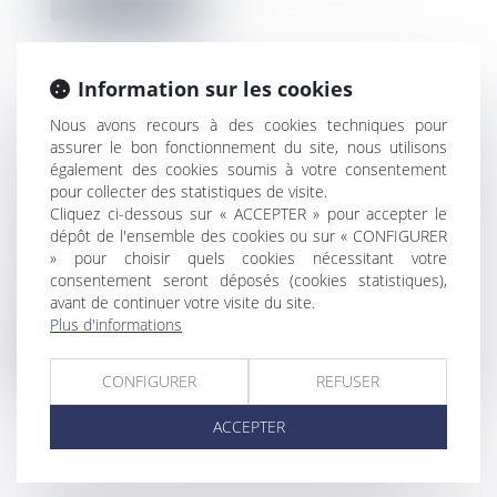
Lire la suite
Information sur les cookies
Nous avons recours à des cookies techniques pour
LOI DE FINANCES 2025 : QUELLES
assurer le bon fonctionnement du site, nous utilisons
également des cookies soumis à votre consentement
MESURES POUR LE LOGEMENT ET
pour collecter des statistiques de visite.
L’ACCESSION À LA PROPRIÉTÉ ?
Cliquez ci-dessous sur « ACCEPTER » pour accepter le
Droit immobilier
/
Droit de la propriété
dépôt de l'ensemble des cookies ou sur « CONFIGURER
Adoptée après de nombreux débats
» pour choisir quels cookies nécessitant votre
parlementaires, la loi de finances 2025
consentement seront déposés (cookies statistiques),
avant de continuer votre visite du site.
intr...
Plus d'informations
Lire la suite
CONFIGURER
REFUSER
ACCEPTER
SERVITUDE PAR DESTINATION DU