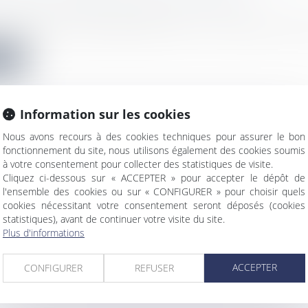
bilier
/
Droit de la construction
constance que les désordres aient fait l'objet de réserve
ite
Information sur les cookies
Nous avons recours à des cookies techniques pour assurer le bon
DE PARTIE COMMUNE PAR UN COPROPRIÉTAI
fonctionnement du site, nous utilisons également des cookies soumis
à votre consentement pour collecter des statistiques de visite.
EMPLOI
Cliquez ci-dessous sur « ACCEPTER » pour accepter le dépôt de
bilier
/
Copropriété
l'ensemble des cookies ou sur « CONFIGURER » pour choisir quels
opropriété, les parties communes appartiennent à l
cookies nécessitant votre consentement seront déposés (cookies
statistiques), avant de continuer votre visite du site.
Plus d'informations
ite
ACCEPTER
CONFIGURER
REFUSER