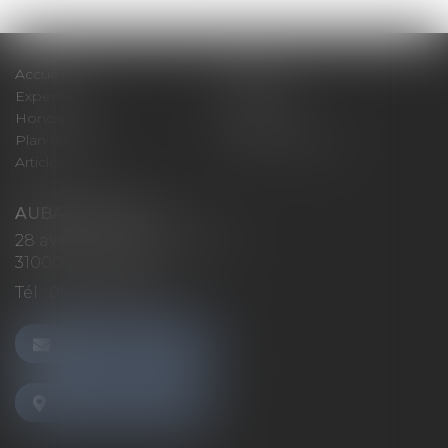
Accueil
Cabinet
Expertises
Actualités
Honoraires
Contact
Plan du site
Mentions légales
Articles
AUBAN AVOCATS
28 avenue Marcel LANGER
31000 TOULOUSE
Tél :
05 32 26 38 60
NOUS CONTACTER
NOUS LOCALISER