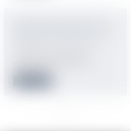
VIOLATION D’UNE CLAUSE DE
NON-CONCURRENCE : POUR ÊTRE
INDEMNISÉ, LE CRÉANCIER DOIT
PROUVER SON PRÉJUDICE
Actualités
La violation d’une clause de non-
concurrence ne permet pas au
bénéficiaire de...
Lire la suite
<<
<
...
7
8
9
10
11
12
13
...
>
>>