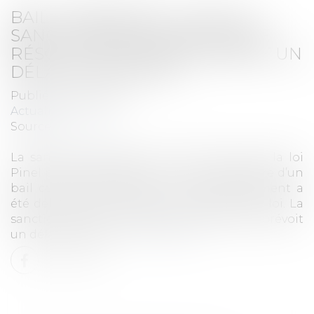
BAIL COMMERCIAL : QUELLE
SANCTION POUR UNE CLAUSE
RÉSOLUTOIRE MENTIONNANT UN
DÉLAI DE 15 JOURS ?
Publié le :
16/01/2026
Actualités
Source :
www.efl.fr
La sanction du réputé non écrit issue de la loi
Pinel peut s’appliquer à la clause résolutoire d’un
bail commercial, même si le commandement a
été délivré avant l’entrée en vigueur de la loi. La
sanction atteint la totalité de la clause qui prévoit
un délai de 15 jours .
Lire la suite