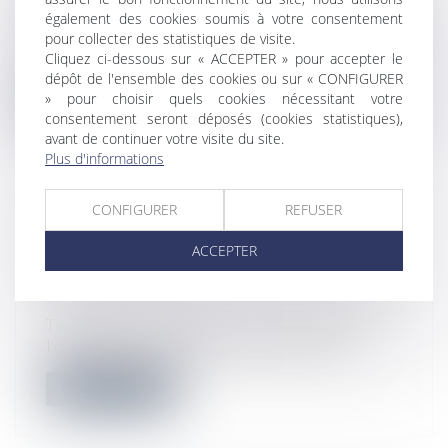
Actualités
également des cookies soumis à votre consentement
La sanction du réputé non écrit issue de la
pour collecter des statistiques de visite.
loi Pinel peut s’appliquer à la c...
Cliquez ci-dessous sur « ACCEPTER » pour accepter le
dépôt de l'ensemble des cookies ou sur « CONFIGURER
» pour choisir quels cookies nécessitant votre
Lire la suite
consentement seront déposés (cookies statistiques),
avant de continuer votre visite du site.
Plus d'informations
CONFIGURER
REFUSER
L'OBLIGATION DE DÉLIVRANCE DU
ACCEPTER
BAILLEUR PERSISTE PENDANT
TOUT LE BAIL
Actualités
Tant que le manquement du bailleur à
l'obligation de délivrance persiste, le...
Lire la suite