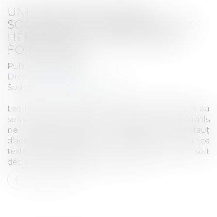
UNE CESSION DE PARTS
SOCIALES EST OPPOSABLE AUX
HÉRITIERS DU CÉDANT SANS
FORMALITÉS
Publié le :
16/07/2025
Droit immobilier
Source :
open.lefebvre-dalloz.fr
Les héritiers du cédant ne sont pas des tiers au
sens de l'article 1865 du Code civil, de sorte qu'ils
ne peuvent pas se prévaloir du défaut
d'accomplissement des formalités prévues par ce
texte pour obtenir que la cession leur soit
déclarée inopposable.
Lire la suite