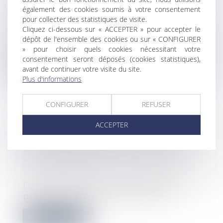
REQUISE
également des cookies soumis à votre consentement
Droit des sociétés
pour collecter des statistiques de visite.
Le prononcé d'une sanction de faillite
Cliquez ci-dessous sur « ACCEPTER » pour accepter le
dépôt de l'ensemble des cookies ou sur « CONFIGURER
personnelle ou d'interdiction de gérer...
» pour choisir quels cookies nécessitant votre
consentement seront déposés (cookies statistiques),
Lire la suite
avant de continuer votre visite du site.
Plus d'informations
CONFIGURER
REFUSER
LES POURBOIRES CENTRALISÉS
ACCEPTER
PAR L’EMPLOYEUR ET REVERSÉS
AUX SALARIÉS SONT SOUMIS À
COTISATIONS
Droit du travail et de la sécurité sociale
Dès lors qu’ils sont remis à l’employeur
pour qu’il les reverse au personnel,...
Lire la suite