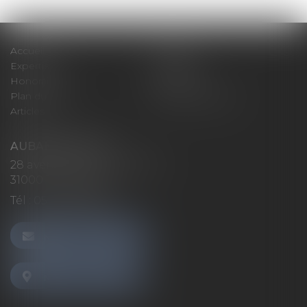
Accueil
Cabinet
Expertises
Actualités
Honoraires
Contact
Plan du site
Mentions légales
Articles
AUBAN AVOCATS
28 avenue Marcel LANGER
31000 TOULOUSE
Tél :
05 32 26 38 60
NOUS CONTACTER
NOUS LOCALISER