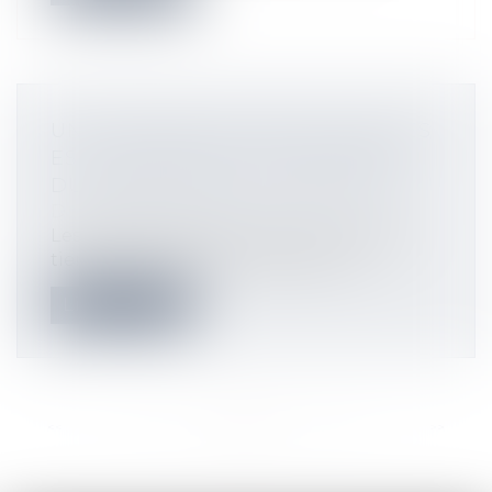
UNE CESSION DE PARTS SOCIALES
EST OPPOSABLE AUX HÉRITIERS
DU CÉDANT SANS FORMALITÉS
Droit immobilier
Les héritiers du cédant ne sont pas des
tiers au sens de l'article 1865 du Co...
Lire la suite
<<
<
...
13
14
15
16
17
18
19
...
>
>>