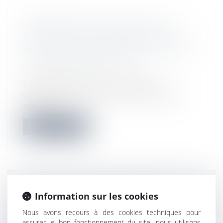
COMPÉTENCE EXCLUSIVE DU
TRIBUNAL DE COMMERCE POUR
UN LITIGE RELATIF À UNE SARL DE
PROFESSION LIBÉRALE
Droit des sociétés
Seul le tribunal de commerce est
compétent pour connaître des litiges
relatif...
Lire la suite
PRONONCÉ D'UNE SANCTION
Information sur les cookies
PERSONNELLE : LA PREUVE D'UNE
Nous avons recours à des cookies techniques pour
INSUFFISANCE D'ACTIF N'EST PAS
assurer le bon fonctionnement du site, nous utilisons