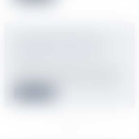
UN COPROPRIÉTAIRE PEUT
ACQUÉRIR UNE SERVITUDE DE
VUE, MÊME ILLICITE, PAR
PRESCRIPTION ACQUISITIVE
Actualités
Le défaut d’autorisation par l’assemblée
générale du percement par un copropr...
Lire la suite
<<
<
...
80
81
82
83
84
85
86
...
>
>>