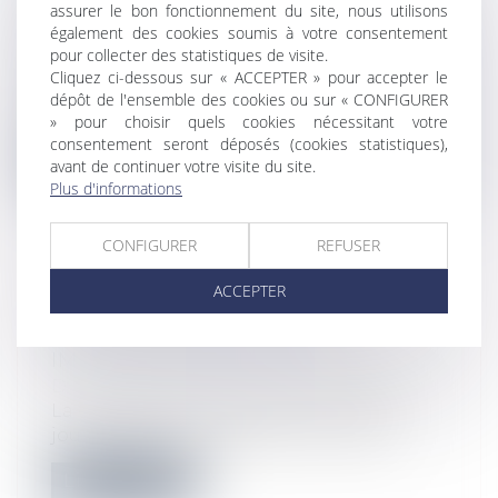
assurer le bon fonctionnement du site, nous utilisons
SUR LA PLATEFORME
également des cookies soumis à votre consentement
Droit immobilier
/
Cession et gestion
pour collecter des statistiques de visite.
d'immeuble
Cliquez ci-dessous sur « ACCEPTER » pour accepter le
Depuis le 1er avril 2022, la plateforme de
dépôt de l'ensemble des cookies ou sur « CONFIGURER
de l’Agence nationale de l’habitat...
» pour choisir quels cookies nécessitant votre
consentement seront déposés (cookies statistiques),
Lire la suite
avant de continuer votre visite du site.
Plus d'informations
CONFIGURER
REFUSER
ACCEPTER
DROIT DES ACQUÉREURS
EMPÊCHÉS D’OCCUPER
IMMÉDIATEMENT LES LIEUX
Droit immobilier
/
Droit de la propriété
La capacité de l’acquéreur d’un bien à
jouir de celui-ci constitue une inform...
Lire la suite