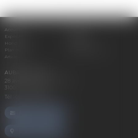
Accueil
Cabinet
Expertises
Actualités
Honoraires
Contact
Plan du site
Mentions légales
Articles
AUBAN AVOCATS
28 avenue Marcel LANGER
31000 TOULOUSE
Tél :
05 32 26 38 60
NOUS CONTACTER
NOUS LOCALISER