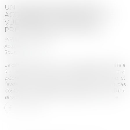
UN COPROPRIÉTAIRE PEUT
ACQUÉRIR UNE SERVITUDE DE
VUE, MÊME ILLICITE, PAR
PRESCRIPTION ACQUISITIVE
Publié le :
18/05/2022
Actualités
Source :
www.efl.fr
Le défaut d’autorisation par l’assemblée générale
du percement par un copropriétaire du mur
extérieur de la copropriété, partie commune, et
l’absence de déclaration d’urbanisme ne font pas
obstacle à l’acquisition par prescription d’une
servitude de vue sur le fonds voisin.
Lire la suite