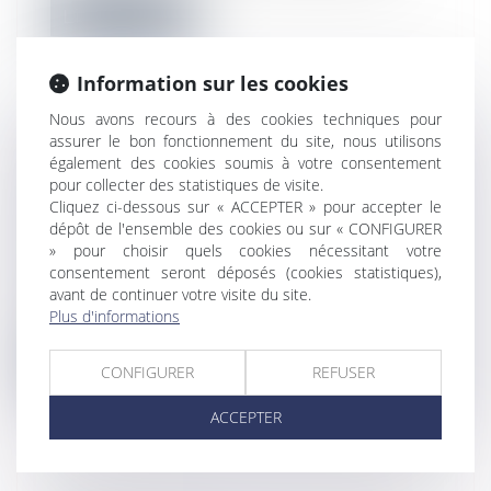
Lire la suite
Information sur les cookies
Nous avons recours à des cookies techniques pour
assurer le bon fonctionnement du site, nous utilisons
LE RÉGIME DE LA VEFA S’IMPOSE
également des cookies soumis à votre consentement
pour collecter des statistiques de visite.
SI LES TRAVAUX DU VENDEUR
Cliquez ci-dessous sur « ACCEPTER » pour accepter le
SONT INACHEVÉS AU JOUR DE LA
dépôt de l'ensemble des cookies ou sur « CONFIGURER
VENTE
» pour choisir quels cookies nécessitant votre
Droit immobilier
/
Droit de la construction
consentement seront déposés (cookies statistiques),
La vente d’un logement, dont les travaux
avant de continuer votre visite du site.
Plus d'informations
du vendeur ne sont pas achevés au jo...
Lire la suite
CONFIGURER
REFUSER
ACCEPTER