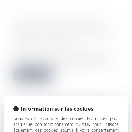
LE DOL PEUT ÊTRE RETENU À
L’ENCONTRE DU FRANCHISEUR
MÊME S’IL A REMIS AU FRANCHISÉ
UN DIP CONFORME
Actualités
Même si un document d’information
précontractuel complet lui a été remis, le...
Lire la suite
Information sur les cookies
IMMOBILIER NEUF EN 2025 : UN
Nous avons recours à des cookies techniques pour
NOUVEAU SEUIL POUR LA RE 2020
assurer le bon fonctionnement du site, nous utilisons
Droit immobilier
/
Droit de la construction
également des cookies soumis à votre consentement