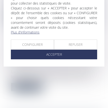
Depuis son entrée en vigueur en janvier
pour collecter des statistiques de visite.
2022, la Réglementation Environnement...
Cliquez ci-dessous sur « ACCEPTER » pour accepter le
dépôt de l'ensemble des cookies ou sur « CONFIGURER
Lire la suite
» pour choisir quels cookies nécessitant votre
consentement seront déposés (cookies statistiques),
avant de continuer votre visite du site.
Plus d'informations
CONFIGURER
REFUSER
LOYER COMMERCIAL BINAIRE :
FIXATION JUDICIAIRE DU LOYER
ACCEPTER
RÉVISÉ
Actualités
Lorsqu’un bail commercial comprend un
loyer binaire, les parties peuvent mani...
Lire la suite