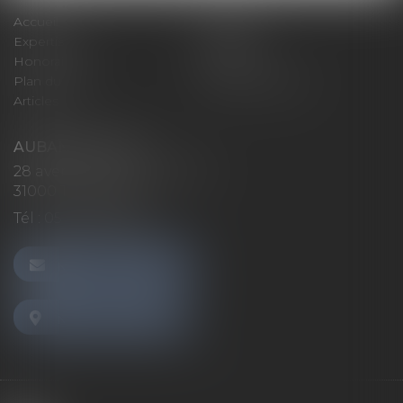
Accueil
Cabinet
Expertises
Actualités
Honoraires
Contact
Plan du site
Mentions légales
Articles
AUBAN AVOCATS
28 avenue Marcel LANGER
31000 TOULOUSE
Tél :
05 32 26 38 60
NOUS CONTACTER
NOUS LOCALISER