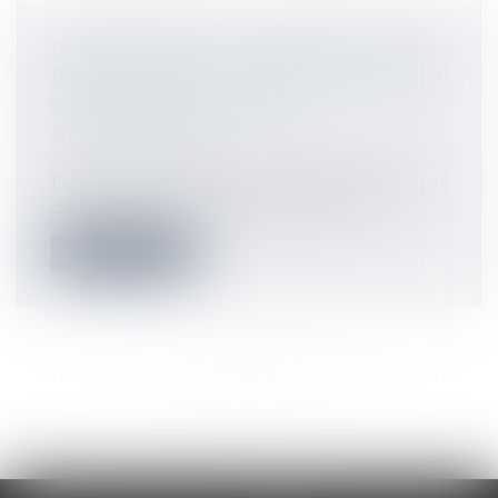
MANQUEMENT À L'OBLIGATION DE
DÉLIVRANCE CONFORME POUR UN
CHEMIN D'ACCÈS NON
AMÉNAGEABLE
Droit immobilier
/
Droit de la propriété
Dans un arrêt du 5 décembre 2024, la Cour
de cassation a confirmé la décision...
Lire la suite
<<
<
...
27
28
29
30
31
32
33
...
>
>>