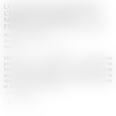
LE DOL PEUT ÊTRE RETENU À
L’ENCONTRE DU FRANCHISEUR
MÊME S’IL A REMIS AU
FRANCHISÉ UN DIP CONFORME
Publié le :
20/01/2025
Actualités
Source :
open.lefebvre-dalloz.fr
Même si un document d’information
précontractuel complet lui a été remis, le
franchisé peut demander l’annulation du contrat
pour dol si le franchiseur lui a dissimulé que le
réseau s’est dégradé entre la remise du document
et la conclusion du contrat.
Lire la suite