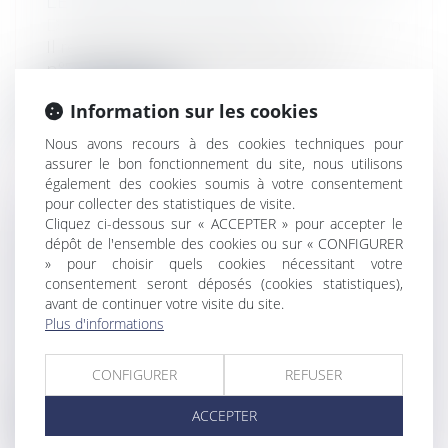
LE MAÎTRE D’OUVRAGE
Droit immobilier
/
Droit de la construction
Il résulte des articles 13-1 et 14 de la loi
n°75-1334 du 31 décembre 1975 re...
Information sur les cookies
Lire la suite
Nous avons recours à des cookies techniques pour
assurer le bon fonctionnement du site, nous utilisons
également des cookies soumis à votre consentement
pour collecter des statistiques de visite.
Cliquez ci-dessous sur « ACCEPTER » pour accepter le
FOUILLES ARCHÉOLOGIQUES SUR
dépôt de l'ensemble des cookies ou sur « CONFIGURER
» pour choisir quels cookies nécessitant votre
UN TERRAIN PRIVÉ, DROIT DE
consentement seront déposés (cookies statistiques),
PROPRIÉTÉ ET PARTAGE AVEC
avant de continuer votre visite du site.
L’ÉTAT
Plus d'informations
Droit immobilier
/
Droit de la propriété
Des particuliers soupçonnant la présence
CONFIGURER
REFUSER
de pièces antiques avaient fait prat...
ACCEPTER
Lire la suite