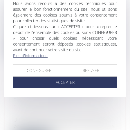
Nous avons recours à des cookies techniques pour
HAUSSE DES LOYERS LIMITÉE
assurer le bon fonctionnement du site, nous utilisons
également des cookies soumis à votre consentement
POUR LES PROPRIÉTAIRES
pour collecter des statistiques de visite.
Droit immobilier
/
Baux d'habitation
Cliquez ci-dessous sur « ACCEPTER » pour accepter le
Un plafonnement temporaire La hausse
dépôt de l'ensemble des cookies ou sur « CONFIGURER
de l'IRL à 3,5 % sur un an. Cette mesure...
» pour choisir quels cookies nécessitant votre
consentement seront déposés (cookies statistiques),
Lire la suite
avant de continuer votre visite du site.
Plus d'informations
CONFIGURER
REFUSER
ACCEPTER
PARTIE COMMUNE : EN QUOI
CONSISTE LA DÉSPÉCIALISATION
EN COPROPRIÉTÉ ?
Droit immobilier
/
Cession et gestion
d'immeuble
Un copropriétaire peut renoncer à une
partie commune spéciale. La copropriété...