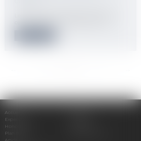
COURS ?
Droit immobilier
/
Baux d'habitation
Le locataire d’un logement avait quitté
celui-ci en 2011 en invoquant les nui...
Lire la suite
<<
<
...
67
68
69
70
71
72
73
...
>
>>
Accueil
Cabinet
Expertises
Actualités
Honoraires
Contact
Plan du site
Mentions légales
Articles