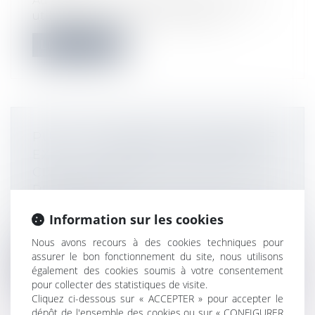
Au quatrième trimestre 2022, les indices
utilisés pour la révision des baux c...
Lire la suite
PUV : LA CHAMBRE COMMERCIALE
EXCLUT, COMME LA 3E CHAMBRE
CIVILE, LA RÉTRACTATION DU
PROMETTANT
Actualités
Information sur les cookies
La chambre commerciale juge, à l’instar
de la 3e chambre civile, que le prome...
Nous avons recours à des cookies techniques pour
assurer le bon fonctionnement du site, nous utilisons
Lire la suite
également des cookies soumis à votre consentement
pour collecter des statistiques de visite.
Cliquez ci-dessous sur « ACCEPTER » pour accepter le
dépôt de l'ensemble des cookies ou sur « CONFIGURER