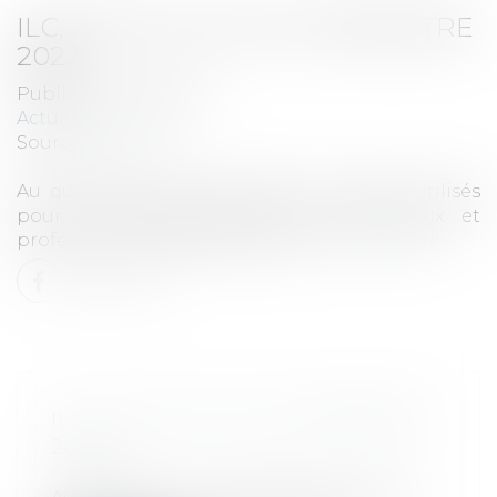
ILC, ILAT ET ICC AU 4E TRIMESTRE
2022
Publié le :
19/04/2023
Actualités
Source :
www.efl.fr
Au quatrième trimestre 2022, les indices utilisés
pour la révision des baux commerciaux et
professionnels s’établissent ainsi
Lire la suite
ILC, ILAT ET ICC AU 4E TRIMESTRE
2022
Actualités