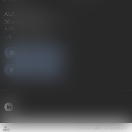
AUBAN AVOCATS
28 avenue Marcel LANGER
31000 TOULOUSE
Tél :
05 32 26 38 60
NOUS CONTACTER
NOUS LOCALISER
Septeo Digital & Services © 2021