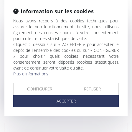
Information sur les cookies
Nous avons recours à des cookies techniques pour
assurer le bon fonctionnement du site, nous utilisons
également des cookies soumis à votre consentement
MISE EN CONFORMITÉ DU
pour collecter des statistiques de visite.
PARAGRAPHE PARTIES COMMUNES
Cliquez ci-dessous sur « ACCEPTER » pour accepter le
dépôt de l'ensemble des cookies ou sur « CONFIGURER
SPÉCIALES DU RÈGLEMENT DE
» pour choisir quels cookies nécessitant votre
COPROPRIÉTÉ
consentement seront déposés (cookies statistiques),
Droit immobilier
/
Cession et gestion
avant de continuer votre visite du site.
d'immeuble
Plus d'informations
Dans une préconisation du 21 avril 2021, le
groupe de recherche sur la coprop...
CONFIGURER
REFUSER
Lire la suite
ACCEPTER