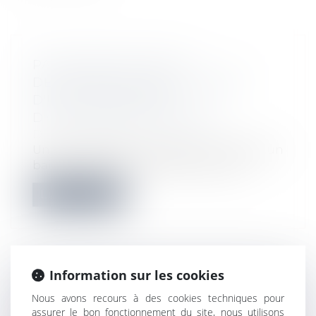
PAS D'OBLIGATION DE
DÉLIVRANCE DANS LE CADRE
D'UNE CONVENTION
D'OCCUPATION PRÉCAIRE
Droit des affaires
Une convention d'occupation n'est pas un
bail et l'occupant ne peut donc pas...
Lire la suite
Information sur les cookies
VENDEURS PROFANES ET VALIDITÉ
Nous avons recours à des cookies techniques pour
DE LA CLAUSE D’EXCLUSION DE
assurer le bon fonctionnement du site, nous utilisons