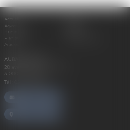
Accueil
Cabinet
Expertises
Actualités
Honoraires
Contact
Plan du site
Mentions légales
Articles
AUBAN AVOCATS
28 avenue Marcel LANGER
31000 TOULOUSE
Tél :
05 32 26 38 60
NOUS CONTACTER
NOUS LOCALISER