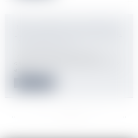
BERCY ANNONCE DEUX MESURES
DE SOUTIEN AUX ENTREPRISES DE
LA CONSTRUCTION
Droit immobilier
/
Droit de la construction
Le ministère de l'Économie vient
d'annoncer deux mesures de soutien aux
entre...
Lire la suite
<<
<
...
45
46
47
48
49
50
51
...
>
>>