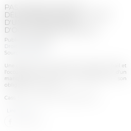
PAS D'OBLIGATION DE
DÉLIVRANCE DANS LE CADRE
D'UNE CONVENTION
D'OCCUPATION PRÉCAIRE
Publié le :
06/03/2024
Droit des affaires
Source :
www.efl.fr
Une convention d'occupation n'est pas un bail et
l'occupant ne peut donc pas se prévaloir d'un
manquement de son cocontractant à son
obligation de délivrance.
Cass. 3e civ. 11-1-2024 n° 22-16.974 FS-PB
Lire la suite