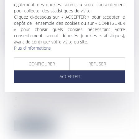
GARANTIE
également des cookies soumis à votre consentement
Droit immobilier
/
Droit de la construction
pour collecter des statistiques de visite.
Cliquez ci-dessous sur « ACCEPTER » pour accepter le
L’acheteur d’un bien bénéficie de la
dépôt de l'ensemble des cookies ou sur « CONFIGURER
garantie des vices cachés si le bien est...
» pour choisir quels cookies nécessitant votre
consentement seront déposés (cookies statistiques),
Lire la suite
avant de continuer votre visite du site.
Plus d'informations
CONFIGURER
REFUSER
ACCEPTER
COUP D’ENVOI POUR LE
DISPOSITIF BAIL RÉNOV’ !
Droit immobilier
/
Baux d'habitation
Pour lutter contre la précarité
énergétique dans le parc locatif privé, un
no...
Lire la suite