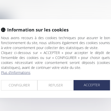
bilier
/
Baux d'habitation
du départ des locataires d’un logement donné à la loca
ite
Information sur les cookies
Nous avons recours à des cookies techniques pour assurer le bon
fonctionnement du site, nous utilisons également des cookies soumis
à votre consentement pour collecter des statistiques de visite.
Cliquez ci-dessous sur « ACCEPTER » pour accepter le dépôt de
 SONT LES CARACTÉRISTIQUES QUI RENDEN
l'ensemble des cookies ou sur « CONFIGURER » pour choisir quels
 CONSTRUCTIBLE ?
cookies nécessitant votre consentement seront déposés (cookies
bilier
/
Droit de la construction
statistiques), avant de continuer votre visite du site.
onstructible, aussi appelé terrain à bâtir, sera celui qui
Plus d'informations
ite
ACCEPTER
CONFIGURER
REFUSER