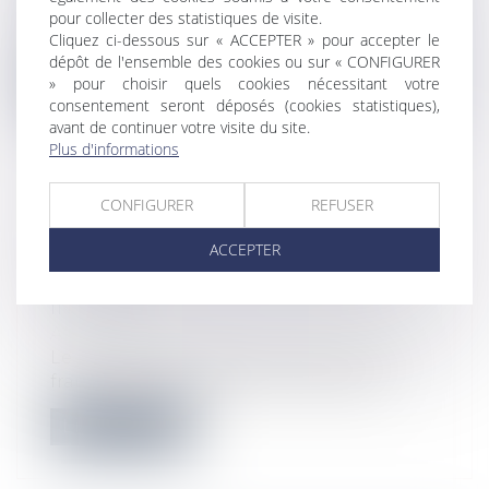
Récemment, la Troisième Chambre civile
pour collecter des statistiques de visite.
de la Cour de cassation a affirmé que...
Cliquez ci-dessous sur « ACCEPTER » pour accepter le
dépôt de l'ensemble des cookies ou sur « CONFIGURER
Lire la suite
» pour choisir quels cookies nécessitant votre
consentement seront déposés (cookies statistiques),
avant de continuer votre visite du site.
Plus d'informations
CONFIGURER
REFUSER
UN FRANCHISEUR CONTRAINT PAR
ACCEPTER
SES FRANCHISÉS DE CESSER DE
VENDRE SES PRODUITS SUR
INTERNET
Actualités
Le juge des référés peut ordonner à un
franchiseur d’arrêter de vendre ses pr...
Lire la suite