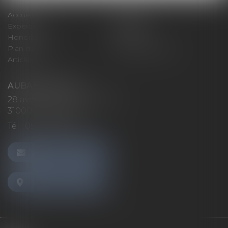
Accueil
Cabinet
Expertises
Actualités
Honoraires
Contact
Plan du site
Mentions légales
Articles
AUBAN AVOCATS
28 avenue Marcel LANGER
31000 TOULOUSE
Tél :
05 32 26 38 60
NOUS CONTACTER
NOUS LOCALISER