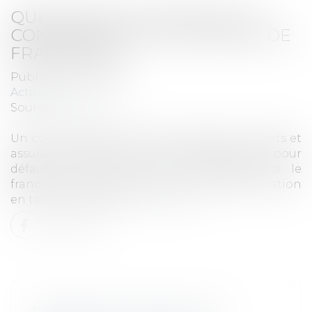
QUELLE EST LA CAUSE OU LA
CONTREPARTIE DU CONTRAT DE
FRANCHISE ?
Publié le :
26/07/2023
Actualités
Source :
www.efl.fr
Un contrat de franchise de courtage en crédits et
assurances de prêts ne peut pas être annulé pour
défaut de cause (ou de contrepartie) si le
franchisé n’a pas pu obtenir son immatriculation
en tant que courtier.
Lire la suite