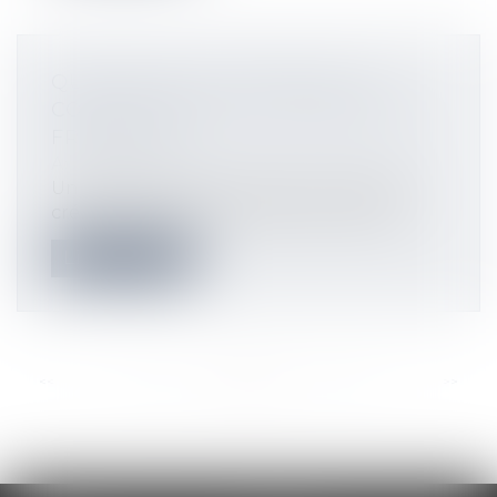
QUELLE EST LA CAUSE OU LA
CONTREPARTIE DU CONTRAT DE
FRANCHISE ?
Actualités
Un contrat de franchise de courtage en
crédits et assurances de prêts ne peut...
Lire la suite
<<
<
...
60
61
62
63
64
65
66
...
>
>>