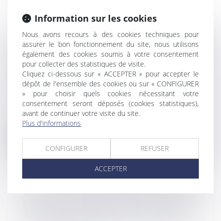
Information sur les cookies
Nous avons recours à des cookies techniques pour
assurer le bon fonctionnement du site, nous utilisons
L’ACHETEUR QUI REFUSE UN PRÊT
également des cookies soumis à votre consentement
INFÉRIEUR AU MONTANT MAXIMAL
pour collecter des statistiques de visite.
PRÉVU DANS LA PROMESSE N’EST
Cliquez ci-dessous sur « ACCEPTER » pour accepter le
dépôt de l'ensemble des cookies ou sur « CONFIGURER
PAS FAUTIF
» pour choisir quels cookies nécessitant votre
Droit immobilier
/
Droit de la propriété
consentement seront déposés (cookies statistiques),
L’indication dans la promesse de vente
avant de continuer votre visite du site.
d’un montant maximal du prêt n’oblige...
Plus d'informations
Lire la suite
CONFIGURER
REFUSER
ACCEPTER
RAPPEL DES MESURES DESTINÉES
À LUTTER CONTRE LES PASSOIRES