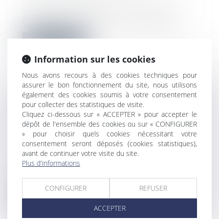
La réception des travaux constitue une
étape essentielle dans un contrat de c...
Lire la suite
Information sur les cookies
Nous avons recours à des cookies techniques pour
assurer le bon fonctionnement du site, nous utilisons
également des cookies soumis à votre consentement
L'OBLIGATION DE L'ARCHITECTE
pour collecter des statistiques de visite.
Cliquez ci-dessous sur « ACCEPTER » pour accepter le
FACE AU DÉFICIT DE SURFACE
dépôt de l'ensemble des cookies ou sur « CONFIGURER
PRÉCISÉE PAR LA COUR DE
» pour choisir quels cookies nécessitant votre
CASSATION
consentement seront déposés (cookies statistiques),
Droit immobilier
/
Droit de la construction
avant de continuer votre visite du site.
Plus d'informations
La Cour de cassation a apporté une
précision en matière de droit de la constr...
CONFIGURER
REFUSER
Lire la suite
ACCEPTER