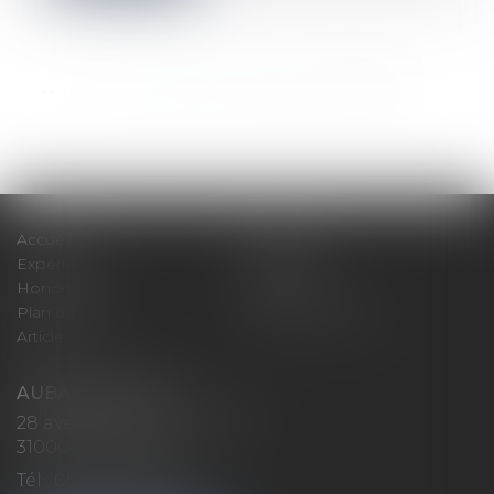
<<
<
...
95
96
97
98
99
100
101
>
>>
Accueil
Cabinet
Expertises
Actualités
Honoraires
Contact
Plan du site
Mentions légales
Articles
AUBAN AVOCATS
28 avenue Marcel LANGER
31000 TOULOUSE
Tél :
05 32 26 38 60