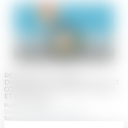
RÉSILIATION D’UN BAIL
D’HABITATION : ÉTABLISSEMENT ET
CONTENU DU DIAGNOSTIC SOCIAL
ET FINANCIER
Publié le :
26/01/2021
Droit immobilier
/
Baux d'habitation
Source :
www.dalloz-actualite.fr