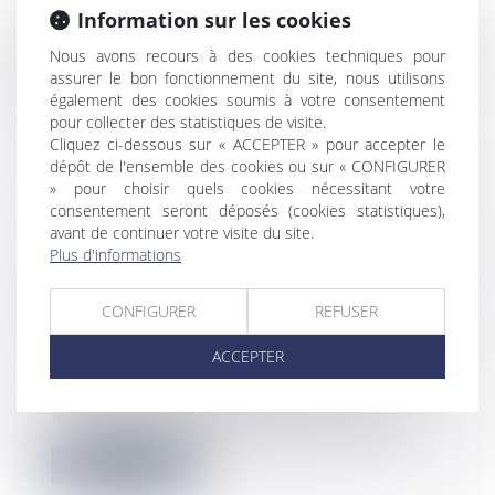
Un décret du 5 janvier 2021 précise les modalités
Information sur les cookies
de réalisation et le contenu du diagnostic social
Nous avons recours à des cookies techniques pour
et financier dont il est question à l’article 24 de la
assurer le bon fonctionnement du site, nous utilisons
loi du 6 juillet 1989...
Lire la suite
également des cookies soumis à votre consentement
pour collecter des statistiques de visite.
Cliquez ci-dessous sur « ACCEPTER » pour accepter le
dépôt de l'ensemble des cookies ou sur « CONFIGURER
» pour choisir quels cookies nécessitant votre
consentement seront déposés (cookies statistiques),
avant de continuer votre visite du site.
Plus d'informations
RÉSILIATION D’UN BAIL
D’HABITATION : ÉTABLISSEMENT ET
CONFIGURER
REFUSER
CONTENU DU DIAGNOSTIC SOCIAL
ET FINANCIER
ACCEPTER
Droit immobilier
/
Baux d'habitation
Un décret du 5 janvier 2021 précise les
modalités de réalisation et le conten...
Lire la suite