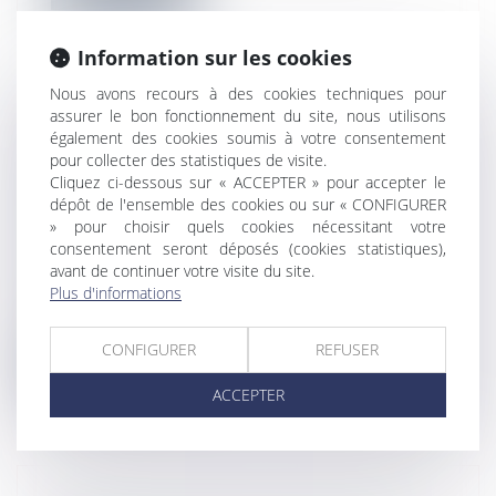
Information sur les cookies
Nous avons recours à des cookies techniques pour
assurer le bon fonctionnement du site, nous utilisons
LE SILENCE DU MAÎTRE
également des cookies soumis à votre consentement
pour collecter des statistiques de visite.
D’OUVRAGE NE VAUT PAS
Cliquez ci-dessous sur « ACCEPTER » pour accepter le
ACCEPTATION EXPRESSE ET NON
dépôt de l'ensemble des cookies ou sur « CONFIGURER
ÉQUIVOQUE DE TRAVAUX
» pour choisir quels cookies nécessitant votre
SUPPLÉMENTAIRES
consentement seront déposés (cookies statistiques),
avant de continuer votre visite du site.
Droit immobilier
/
Droit de la construction
Plus d'informations
Un marché à forfait est un contrat par
lequel un entrepreneur s’engage, en co...
CONFIGURER
REFUSER
Lire la suite
ACCEPTER