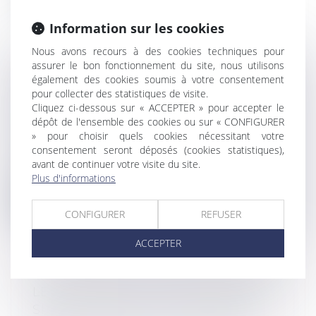
Information sur les cookies
Nous avons recours à des cookies techniques pour
assurer le bon fonctionnement du site, nous utilisons
également des cookies soumis à votre consentement
TROUBLE DE JOUISSANCE CAUSÉ
pour collecter des statistiques de visite.
PAR UN TIERS ET RESPONSABILITÉ
Cliquez ci-dessous sur « ACCEPTER » pour accepter le
dépôt de l'ensemble des cookies ou sur « CONFIGURER
DE LA SCI BAILLERESSE
» pour choisir quels cookies nécessitant votre
Droit immobilier
/
Droit de la propriété
consentement seront déposés (cookies statistiques),
Le preneur d’un bail commercial, ayant
avant de continuer votre visite du site.
fait constater par procès-verbal de Co...
Plus d'informations
Lire la suite
CONFIGURER
REFUSER
ACCEPTER
LE RÉGIME DE LA VEFA S’IMPOSE
SI LES TRAVAUX DU VENDEUR