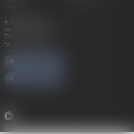
Articles
AUBAN AVOCATS
28 avenue Marcel LANGER
31000 TOULOUSE
Tél :
05 32 26 38 60
NOUS CONTACTER
NOUS LOCALISER