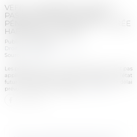
VEFA : L’ACQUÉREUR NE PEUT
PAS INVOQUER LA CLAUSE
PÉNALE SI LA MAISON EST LIVRÉE
HABITABLE À TEMPS
Publié le :
05/02/2026
Droit immobilier - construction
Source :
www.efl.fr
Les pénalités contractuelles de retard ne sont pas
applicables lorsque la maison vendue en l’état
futur d’achèvement (Vefa) est livrée dans le délai
prévu et qu’elle est habitable.
Lire la suite