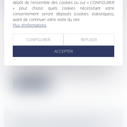
Lire la suite
dépôt de l'ensemble des cookies ou sur « CONFIGURER
» pour choisir quels cookies nécessitant votre
consentement seront déposés (cookies statistiques),
avant de continuer votre visite du site.
Plus d'informations
CCMI AVEC PLAN : LES TRAVAUX DE
CONFIGURER
REFUSER
RACCORDEMENT AUX RÉSEAUX
ACCEPTER
DOIVENT ÊTRE CHIFFRÉS !
Droit immobilier
Les travaux de raccordement aux réseaux,
même exécutés par un tiers en dehors...
Lire la suite
PREUVE DU CONSENTEMENT DU