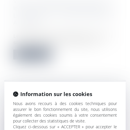
VEFA : L’ACQUÉREUR NE PEUT PAS
INVOQUER LA CLAUSE PÉNALE SI
LA MAISON EST LIVRÉE HABITABLE
À TEMPS
Droit immobilier - construction
Les pénalités contractuelles de retard ne
sont pas applicables lorsque la mai...
Lire la suite
COUP DE RABOT SUR
Information sur les cookies
L’EXONÉRATION ACRE
Nous avons recours à des cookies techniques pour
Droit des sociétés
assurer le bon fonctionnement du site, nous utilisons
Parmi les niches sociales dans le viseur du
également des cookies soumis à votre consentement
législateur, l’exonération de cot...
pour collecter des statistiques de visite.
Cliquez ci-dessous sur « ACCEPTER » pour accepter le