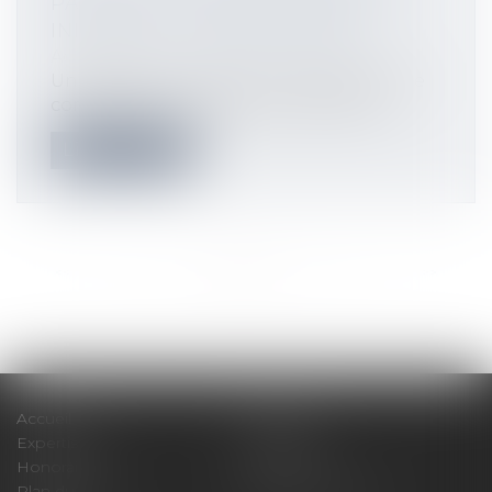
PAYEUR EN CAS DE PAIEMENT
INITIÉ PAR LE BÉNÉFICIAIRE
Actualités
Un paiement initié par le bénéficiaire ne
constitue une opération autorisée q...
Lire la suite
<<
<
...
6
7
8
9
10
11
12
...
>
>>
Accueil
Cabinet
Expertises
Actualités
Honoraires
Contact
Plan du site
Mentions légales