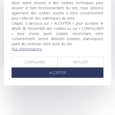
Nous avons recours à des cookies techniques pour
L'ACTION EN JUSTICE D'UN
assurer le bon fonctionnement du site, nous utilisons
également des cookies soumis à votre consentement
EMPLOYÉ D'IMMEUBLE CONTRE LE
pour collecter des statistiques de visite.
SYNDIC EST IRRECEVABLE
Cliquez ci-dessous sur « ACCEPTER » pour accepter le
Droit immobilier
/
Cession et gestion
dépôt de l'ensemble des cookies ou sur « CONFIGURER
d'immeuble
» pour choisir quels cookies nécessitant votre
L'action prud'homale du salarié de la
consentement seront déposés (cookies statistiques),
avant de continuer votre visite du site.
copropriété doit être intentée contre s...
Plus d'informations
Lire la suite
CONFIGURER
REFUSER
ACCEPTER
DE NOUVELLES VILLES
APPLIQUERONT L’ENCADREMENT
DES LOYERS EN 2021
Droit immobilier
/
Baux d'habitation
En 2021, l'encadrement des loyers