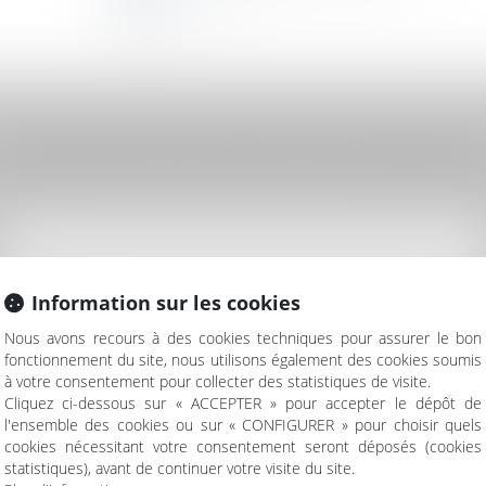
Linkedin
CONTACTER SOPHIE MASCARAS
Information sur les cookies
Nous avons recours à des cookies techniques pour assurer le bon
fonctionnement du site, nous utilisons également des cookies soumis
à votre consentement pour collecter des statistiques de visite.
Cliquez ci-dessous sur « ACCEPTER » pour accepter le dépôt de
l'ensemble des cookies ou sur « CONFIGURER » pour choisir quels
cookies nécessitant votre consentement seront déposés (cookies
statistiques), avant de continuer votre visite du site.