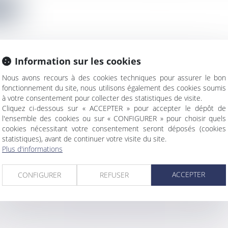
ite
Information sur les cookies
TAIRE COMMERCIAL RESTÉ DANS LES LOCAUX
Nous avons recours à des cookies techniques pour assurer le bon
NT RENONCÉ À SON CONGÉ
fonctionnement du site, nous utilisons également des cookies soumis
à votre consentement pour collecter des statistiques de visite.
Cliquez ci-dessous sur « ACCEPTER » pour accepter le dépôt de
e commercial resté dans les locaux après le terme du bail
l'ensemble des cookies ou sur « CONFIGURER » pour choisir quels
cookies nécessitant votre consentement seront déposés (cookies
ite
statistiques), avant de continuer votre visite du site.
Plus d'informations
ACCEPTER
CONFIGURER
REFUSER
TION FAITE AU FRANCHISEUR D’UTILISER LE
S CLIENTS DU FRANCHISÉ APRÈS RUPTURE D