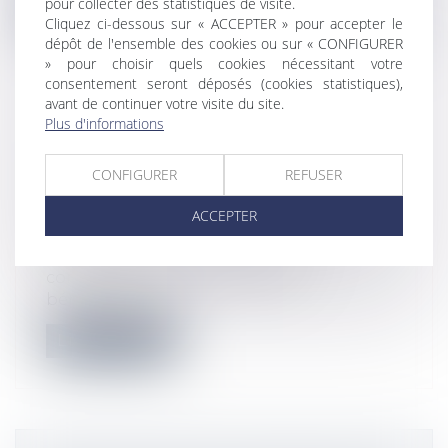
pour collecter des statistiques de visite.
Lire la suite
Cliquez ci-dessous sur « ACCEPTER » pour accepter le
dépôt de l'ensemble des cookies ou sur « CONFIGURER
» pour choisir quels cookies nécessitant votre
consentement seront déposés (cookies statistiques),
avant de continuer votre visite du site.
Plus d'informations
VIOLATION D’UNE CLAUSE DE
NON-CONCURRENCE : POUR ÊTRE
CONFIGURER
REFUSER
INDEMNISÉ, LE CRÉANCIER DOIT
PROUVER SON PRÉJUDICE
ACCEPTER
Actualités
La violation d’une clause de non-
concurrence ne permet pas au
bénéficiaire de...
Lire la suite