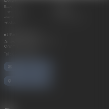
Accueil
Cabinet
Expertises
Actualités
Honoraires
Contact
Plan du site
Mentions légales
Articles
AUBAN AVOCATS
28 avenue Marcel LANGER
31000 TOULOUSE
Tél :
05 32 26 38 60
NOUS CONTACTER
NOUS LOCALISER