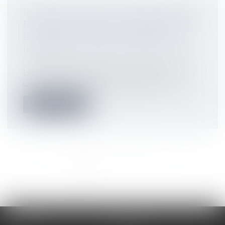
RACHAT PAR UNE SOCIÉTÉ DE SES
PROPRES TITRES : LE RÉGIME DES
PLUS-VALUES S'APPLIQUE PEU
IMPORTE LE MOTIF DU RACHAT
Actualités
Les sommes reçues au titre du rachat par
une société de ses propres titres so...
Lire la suite
<<
<
1
2
3
4
5
6
7
...
>
>>