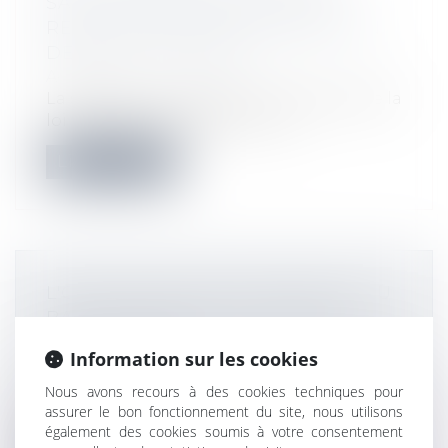
SANCTION POUR UNE CLAUSE
RÉSOLUTOIRE MENTIONNANT UN
DÉLAI DE 15 JOURS ?
Actualités
La sanction du réputé non écrit issue de la
loi Pinel peut s’appliquer à la c...
Lire la suite
L'OBLIGATION DE DÉLIVRANCE DU
BAILLEUR PERSISTE PENDANT
TOUT LE BAIL
Information sur les cookies
Actualités
Tant que le manquement du bailleur à
Nous avons recours à des cookies techniques pour
l'obligation de délivrance persiste, le...
assurer le bon fonctionnement du site, nous utilisons
également des cookies soumis à votre consentement