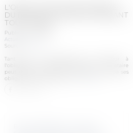
L'OBLIGATION DE DÉLIVRANCE
DU BAILLEUR PERSISTE PENDANT
TOUT LE BAIL
Publié le :
16/01/2026
Actualités
Source :
www.efl.fr
Tant que le manquement du bailleur à
l'obligation de délivrance persiste, le locataire
peut exercer l'action en exécution forcée de ses
obligations par le bailleur.
Lire la suite
BAIL COMMERCIAL : QUELLE