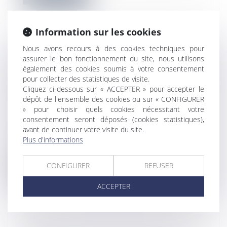
Information sur les cookies
Nous avons recours à des cookies techniques pour
assurer le bon fonctionnement du site, nous utilisons
TROUBLE ANORMAL DE
également des cookies soumis à votre consentement
VOISINAGE : LE NOUVEAU
pour collecter des statistiques de visite.
PROPRIÉTAIRE EST RESPONSABLE
Cliquez ci-dessous sur « ACCEPTER » pour accepter le
dépôt de l'ensemble des cookies ou sur « CONFIGURER
DES DÉSORDRES MÊME
» pour choisir quels cookies nécessitant votre
ANTÉRIEURS
consentement seront déposés (cookies statistiques),
Droit immobilier
/
Baux d'habitation
avant de continuer votre visite du site.
Les propriétaires d’un immeuble, bien
Plus d'informations
que fraîchement acquéreurs, sont respon...
CONFIGURER
REFUSER
Lire la suite
ACCEPTER