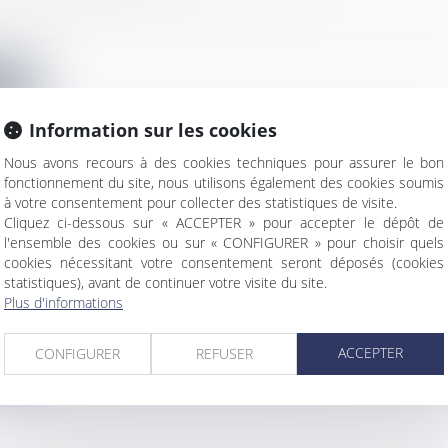
bilier
/
Cession et gestion d'immeuble
e, depuis le 1er janvier 2025, toute annonce de vente
ite
Information sur les cookies
Nous avons recours à des cookies techniques pour assurer le bon
fonctionnement du site, nous utilisons également des cookies soumis
à votre consentement pour collecter des statistiques de visite.
ION DE VENTE ET INDEMNITÉ D’OCCUPATION
Cliquez ci-dessous sur « ACCEPTER » pour accepter le dépôt de
DES RÈGLES DE RESTITUTION
l'ensemble des cookies ou sur « CONFIGURER » pour choisir quels
cookies nécessitant votre consentement seront déposés (cookies
bilier
/
Cession et gestion d'immeuble
statistiques), avant de continuer votre visite du site.
ision rendue le 5 décembre 2024, la Cour de cassatio
Plus d'informations
ite
ACCEPTER
CONFIGURER
REFUSER