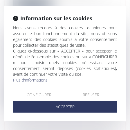
Lire la suite
Information sur les cookies
Nous avons recours à des cookies techniques pour
assurer le bon fonctionnement du site, nous utilisons
également des cookies soumis à votre consentement
PAS D’INDEMNITÉ GLOBALE DE
pour collecter des statistiques de visite.
DÉPRÉCIATION DU SURPLUS POUR
Cliquez ci-dessous sur « ACCEPTER » pour accepter le
dépôt de l'ensemble des cookies ou sur « CONFIGURER
LE SYNDICAT DES
» pour choisir quels cookies nécessitant votre
COPROPRIÉTAIRES
consentement seront déposés (cookies statistiques),
Droit immobilier
/
Copropriété
avant de continuer votre visite du site.
En matière d’expropriation, le syndicat
Plus d'informations
des copropriétaires ne peut pas repré...
CONFIGURER
REFUSER
Lire la suite
ACCEPTER