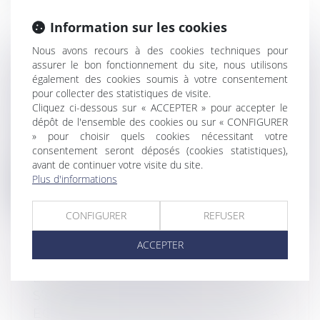
Information sur les cookies
Nous avons recours à des cookies techniques pour
assurer le bon fonctionnement du site, nous utilisons
DIAGNOSTIC D'ASSAINISSEMENT
également des cookies soumis à votre consentement
ERRONÉ : UN PRÉJUDICE CERTAIN
pour collecter des statistiques de visite.
POUR L'ACQUÉREUR
Cliquez ci-dessous sur « ACCEPTER » pour accepter le
dépôt de l'ensemble des cookies ou sur « CONFIGURER
Droit immobilier
/
Droit de la construction
» pour choisir quels cookies nécessitant votre
Lors de la vente d'un immeuble, le dossier
consentement seront déposés (cookies statistiques),
de diagnostic technique doit oblig...
avant de continuer votre visite du site.
Plus d'informations
Lire la suite
CONFIGURER
REFUSER
ACCEPTER
LA GARANTIE DÉCENNALE NE
S’APPLIQUE PAS AUX
ÉQUIPEMENTS INDISPENSABLES À