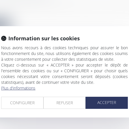
bilier
/
Droit de la construction
 remboursement de celui qui a construit sur le terrain
ite
Information sur les cookies
Nous avons recours à des cookies techniques pour assurer le bon
fonctionnement du site, nous utilisons également des cookies soumis
à votre consentement pour collecter des statistiques de visite.
LOGIE DU REPÉRAGE AMIANTE AVANT DÉM
Cliquez ci-dessous sur « ACCEPTER » pour accepter le dépôt de
AUX DE DÉMOLITION
l'ensemble des cookies ou sur « CONFIGURER » pour choisir quels
cookies nécessitant votre consentement seront déposés (cookies
bilier
/
Droit de la construction
statistiques), avant de continuer votre visite du site.
e amiante avant démolition doit être réalisé sur des
Plus d'informations
ite
ACCEPTER
CONFIGURER
REFUSER