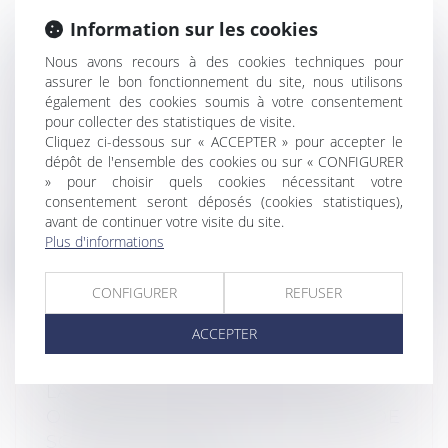
Information sur les cookies
RÉNOVATION : LE PRÊT AVANCE
Nous avons recours à des cookies techniques pour
MUTATION À TAUX ZÉRO EST
assurer le bon fonctionnement du site, nous utilisons
également des cookies soumis à votre consentement
ACCESSIBLE DEPUIS LE 1ER
pour collecter des statistiques de visite.
SEPTEMBRE
Cliquez ci-dessous sur « ACCEPTER » pour accepter le
Droit immobilier
/
Droit de la construction
dépôt de l'ensemble des cookies ou sur « CONFIGURER
Depuis le 1er septembre 2024,
» pour choisir quels cookies nécessitant votre
les nouveaux prêts avance mutation
consentement seront déposés (cookies statistiques),
(PAM) à taux...
avant de continuer votre visite du site.
Plus d'informations
Lire la suite
CONFIGURER
REFUSER
ACCEPTER
LA RÉCEPTION TACITE D’UN
OUVRAGE N’EST PAS FONCTION DE
SON ACHÈVEMENT