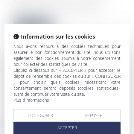
L’architecte sous-traitant chargé du
dossier de permis de construire qui
comm...
Lire la suite
Information sur les cookies
Nous avons recours à des cookies techniques pour
assurer le bon fonctionnement du site, nous utilisons
également des cookies soumis à votre consentement
pour collecter des statistiques de visite.
RÉSILIATION D’UN MARCHÉ À
Cliquez ci-dessous sur « ACCEPTER » pour accepter le
FORFAIT ET MANQUEMENTS
dépôt de l'ensemble des cookies ou sur « CONFIGURER
GRAVES DE L’ENTREPRENEUR À
» pour choisir quels cookies nécessitant votre
SES OBLIGATIONS
consentement seront déposés (cookies statistiques),
avant de continuer votre visite du site.
CONTRACTUELLES
Plus d'informations
Droit immobilier
/
Droit de la construction
Un maître de l’ouvrage a confié à un
entrepreneur la réalisation d’un lot de...
CONFIGURER
REFUSER
Lire la suite
ACCEPTER