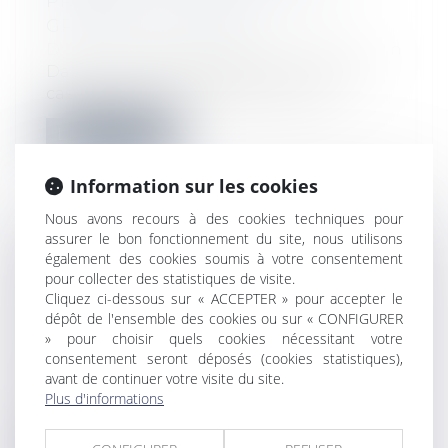
PRÉSENCE D’UNE SERVITUDE
GREVANT LE FONDS
Droit immobilier
/
Droit de la construction
Dans un litige porté devant la Cour de
cassation le 6 juillet dernier, les pr...
Lire la suite
Information sur les cookies
Nous avons recours à des cookies techniques pour
assurer le bon fonctionnement du site, nous utilisons
également des cookies soumis à votre consentement
LE MAÎTRE D’OUVRAGE NE DOIT
pour collecter des statistiques de visite.
PAS VÉRIFIER LA DATE DE
Cliquez ci-dessous sur « ACCEPTER » pour accepter le
DÉLIVRANCE DE LA GARANTIE DE
dépôt de l'ensemble des cookies ou sur « CONFIGURER
» pour choisir quels cookies nécessitant votre
PAIEMENT
consentement seront déposés (cookies statistiques),
Droit immobilier
/
Droit de la construction
avant de continuer votre visite du site.
Récemment, la Troisième Chambre civile
Plus d'informations
de la Cour de cassation a affirmé que...