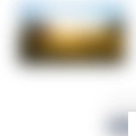
VOISINAG
Droit immo
Le "tour d'é
Lire la su