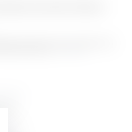
 PASSAGE POUR DES TRAVAUX
asser par le terrain du voisin pour effectuer des
matique. Explications...
Lire la suite
TRAVAUX
 vois...