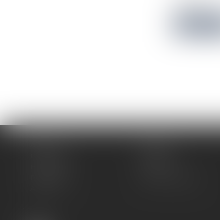
régleme...
Lire la su
Accueil
Cabinet
Expertises
Actualités
Honoraires
Contact
Plan du site
Mentions légales
Articles