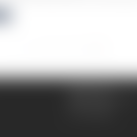
ite
<<
<
...
15
16
17
18
19
20
21
>
>>
AUBAN AVOCATS
28 avenue Marcel LANGER
31000 TOULOUSE
Tél :
05 32 26 38 60