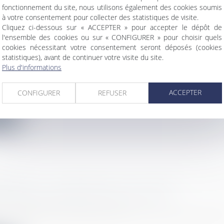
fonctionnement du site, nous utilisons également des cookies soumis
à votre consentement pour collecter des statistiques de visite.
Cliquez ci-dessous sur « ACCEPTER » pour accepter le dépôt de
l'ensemble des cookies ou sur « CONFIGURER » pour choisir quels
cookies nécessitant votre consentement seront déposés (cookies
ITANCE : PAS DE CONDITION SUSPENSIVE P
statistiques), avant de continuer votre visite du site.
 DE L’ENTREPRENEUR PRINCIPAL
Plus d'informations
bilier
/
Droit de la construction
eur principal doit fournir la caution avant la conclus
ACCEPTER
CONFIGURER
REFUSER
ite
NEMENT : INFORMATION DU MAÎTRE D'OUV
ION DES DÉCHETS DE SES TRAVAUX
bilier
/
Droit de la construction
° 2020-1817 du 29 décembre 2020 introduit des disposi