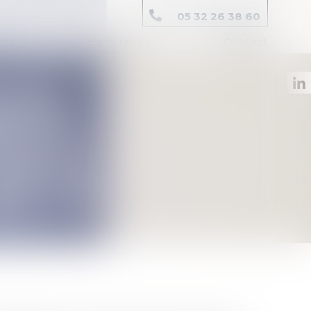
05 32 26 38 60
tés
Honoraires
Contact