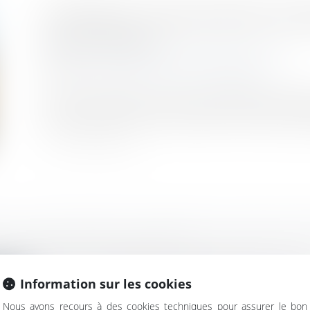
VOISINAGE : PAS DE DROIT DE
Publié le :
15/04/2021
Droit immobilier
/
Droit de la construction
Source :
www.mieuxvivre-votreargent.fr
Le "tour d'échelle", à savoir la possibilité de p
travaux chez soi, n'est nullement un droit auto
E : PAS DE DROIT DE PASSAGE POUR DES 
bilier
/
Droit de la construction
chelle", à savoir la possibilité de passer par le terrain du
Information sur les cookies
ite
Nous avons recours à des cookies techniques pour assurer le bon