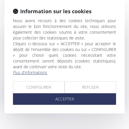
Lire la suite
Information sur les cookies
Nous avons recours à des cookies techniques pour
assurer le bon fonctionnement du site, nous utilisons
également des cookies soumis à votre consentement
pour collecter des statistiques de visite.
ACTION EN REMBOURSEMENT DE
Cliquez ci-dessous sur « ACCEPTER » pour accepter le
dépôt de l'ensemble des cookies ou sur « CONFIGURER
CELUI QUI A CONSTRUIT SUR LE
» pour choisir quels cookies nécessitant votre
TERRAIN D'AUTRUI AVEC DES
consentement seront déposés (cookies statistiques),
MATÉRIAUX LUI APPARTENANT
avant de continuer votre visite du site.
Droit immobilier
/
Droit de la propriété
Plus d'informations
L'action en remboursement de celui qui a
construit sur le terrain d'autrui av...
CONFIGURER
REFUSER
Lire la suite
ACCEPTER