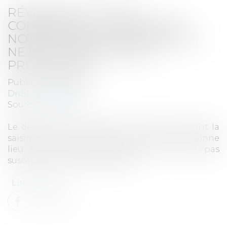
RÉVISION DU LOYER
COMMERCIAL : LE MÉMOIRE
NOTIFIÉ APRÈS L'ASSIGNATION
NE RÉGULARISE PAS LA
PROCÉDURE
Publié le :
13/03/2024
Droit des affaires
Source :
www.efl.fr
Le défaut de notification d'un mémoire avant la
saisine du juge des loyers commerciaux donne
lieu à une fin de non-recevoir qui n'est pas
susceptible d'être régularisée.
Lire la suite