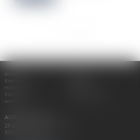
<<
<
1
2
3
4
>
>>
Accueil
Cabinet
Expertises
Actualités
Honoraires
Contact
Plan du site
Mentions légales
Articles
AUBAN AVOCATS
28 avenue Marcel LANGER
31000 TOULOUSE