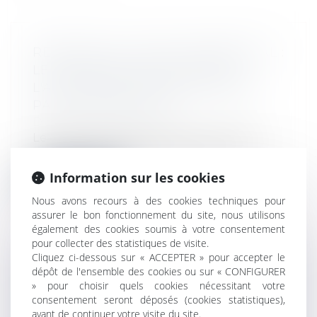
RÉVISION DU LOYER COMMERCIAL :
LE MÉMOIRE NOTIFIÉ APRÈS
L'ASSIGNATION NE RÉGULARISE
PAS LA PROCÉDURE
Droit des affaires
Le défaut de notification d'un mémoire
avant la saisine du juge des loyers co...
Information sur les cookies
Lire la suite
Nous avons recours à des cookies techniques pour
assurer le bon fonctionnement du site, nous utilisons
également des cookies soumis à votre consentement
pour collecter des statistiques de visite.
Cliquez ci-dessous sur « ACCEPTER » pour accepter le
dépôt de l'ensemble des cookies ou sur « CONFIGURER
VOL DE MARCHANDISES LORS
» pour choisir quels cookies nécessitant votre
D'UN TRANSPORT ROUTIER
consentement seront déposés (cookies statistiques),
INTERNATIONAL : EXEMPLE DE
avant de continuer votre visite du site.