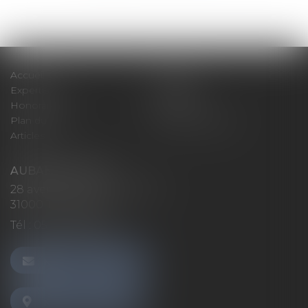
Accueil
Cabinet
Expertises
Actualités
Honoraires
Contact
Plan du site
Mentions légales
Articles
AUBAN AVOCATS
28 avenue Marcel LANGER
31000 TOULOUSE
Tél :
05 32 26 38 60
NOUS CONTACTER
NOUS LOCALISER