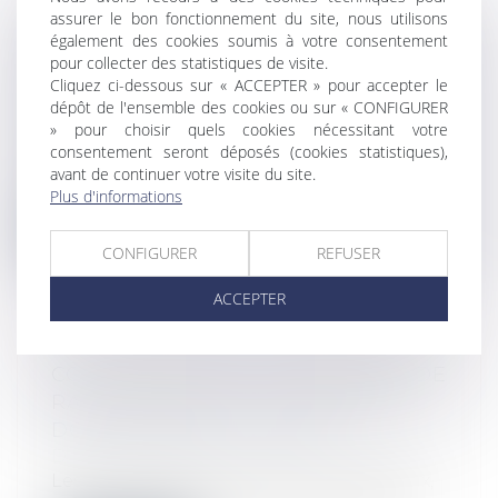
assurer le bon fonctionnement du site, nous utilisons
également des cookies soumis à votre consentement
PASSOIRES THERMIQUES : VERS UN
pour collecter des statistiques de visite.
ASSOUPLISSEMENT DES RÈGLES
Cliquez ci-dessous sur « ACCEPTER » pour accepter le
DE LOCATION EN FRANCE ?
dépôt de l'ensemble des cookies ou sur « CONFIGURER
» pour choisir quels cookies nécessitant votre
Droit immobilier
consentement seront déposés (cookies statistiques),
Depuis plusieurs années, la lutte contre
avant de continuer votre visite du site.
les logements énergivores s’est impo...
Plus d'informations
Lire la suite
CONFIGURER
REFUSER
ACCEPTER
CCMI AVEC PLAN : LES TRAVAUX DE
RACCORDEMENT AUX RÉSEAUX
DOIVENT ÊTRE CHIFFRÉS !
Droit immobilier
Les travaux de raccordement aux réseaux,