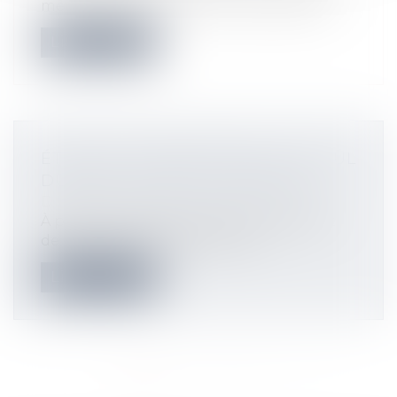
même exécutés par un tiers en dehors...
Lire la suite
ÉTIQUETTE ÉNERGÉTIQUE -CALCUL
DU DPE : CE QUI VA CHANGER
Droit immobilier
À partir du 1er janvier 2026, le coefficient
de conversion de l’électricité f...
Lire la suite
<<
<
1
2
3
4
5
6
>
>>