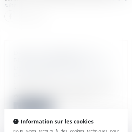
suite
DROIT DE PRÉFÉRENCE DU
PRENEUR COMMERCIAL : EFFETS
DE LA RÉTRACTATION DU
BAILLEUR AVANT L'ACCEPTATION
Droit immobilier
Si le bailleur commercial qui envisage de
vendre son local reste lié par l'of...
Lire la suite
Information sur les cookies
Nous avons recours à des cookies techniques pour