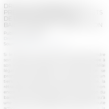
DROIT DE PRÉFÉRENCE DU
PRENEUR COMMERCIAL : EFFETS
DE LA RÉTRACTATION DU
BAILLEUR AVANT L'ACCEPTATION
Publié le :
24/07/2026
Droit immobilier
Source :
www.lemondedudroit.fr
Si le bailleur commercial qui envisage de vendre
son local reste lié par l'offre de vente notifiée à
son locataire pendant toute la durée du délai
légal d'un mois laissé à ce dernier pour se
prononcer, de sorte que la vente conclue avec un
tiers avant l'expiration de ce délai est nulle, la
rétractation dans ledit délai d'une offre non
encore acceptée, motivée par la renonciation du
bailleur à son projet de vendre, ne l'expose qu'à
une action en réparation, exclusive de toute
action en exécution forcée de la vente.
Lire la